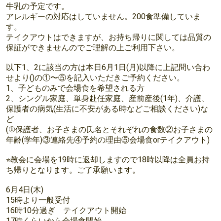
牛乳の予定です。
アレルギーの対応はしていません。200食準備していま
す。
テイクアウトはできますが、お持ち帰りに関しては品質の
保証ができませんのでご理解の上ご利用下さい。
以下1、2に該当の方は本日6月1日(月)以降に上記問い合わ
せより()の①〜⑤を記入いただきご予約ください。
1、子どものみで会場食を希望される方
2、シングル家庭、単身赴任家庭、産前産後(1年)、介護、
保護者の病気(生活に不安がある時などご相談ください)な
ど
(①保護者、お子さまの氏名とそれぞれの食数②お子さまの
年齢(学年)③連絡先④予約の理由⑤会場食orテイクアウト)
⭐︎教会に会場を19時に返却しますので18時以降は全員お持
ち帰りとなります。ご了承願います。
6月4日(木)
15時より一般受付
16時10分過ぎ テイクアウト開始
17時くらいから会場食開始