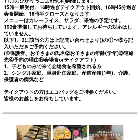
11月のひかりっこは6日(木)開催します。
15時一般受付、16時過ぎテイクアウト開始、16時45分過ぎ
会食開始、18時半クローズとなります。
メニューはカレーライス、サラダ、果物の予定です。
190食準備してお待ちしています。アレルギーの対応はし
ていません。
以下1、2に該当の方は上記問い合わせより()の①〜⑤を記
入いただきご予約ください。
(①保護者、お子さまの氏名②お子さまの年齢(学年)③連絡
先④予約の理由⑤会場食orテイクアウト)
1、子どものみで来て会場食を希望される方
2、シングル家庭、単身赴任家庭、産前産後(1年)、介護、
保護者の病気など
テイクアウトの方はエコバッグをご持参ください。
皆様のお越しをお待ちしています。