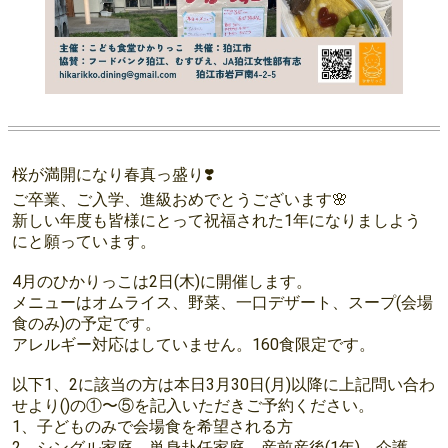
桜が満開になり春真っ盛り❣️
ご卒業、ご入学、進級おめでとうございます🌸
新しい年度も皆様にとって祝福された1年になりましよう
にと願っています。
4月のひかりっこは2日(木)に開催します。
メニューはオムライス、野菜、一口デザート、スープ(会場
食のみ)の予定です。
アレルギー対応はしていません。160食限定です。
以下1、2に該当の方は本日3月30日(月)以降に上記問い合わ
せより()の①〜⑤を記入いただきご予約ください。
1、子どものみで会場食を希望される方
2、シングル家庭、単身赴任家庭、産前産後(1年)、介護、