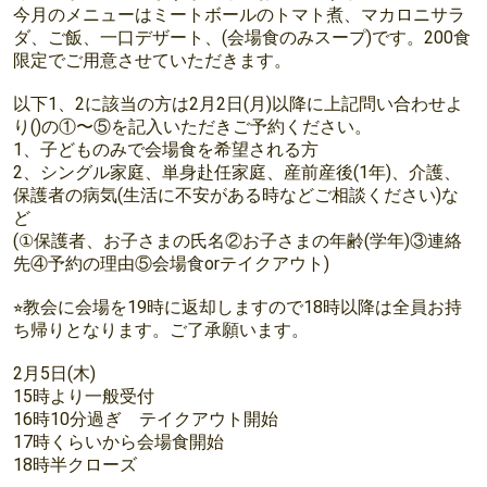
今月のメニューはミートボールのトマト煮、マカロニサラ
ダ、ご飯、一口デザート、(会場食のみスープ)です。200食
限定でご用意させていただきます。
以下1、2に該当の方は2月2日(月)以降に上記問い合わせよ
り()の①〜⑤を記入いただきご予約ください。
1、子どものみで会場食を希望される方
2、シングル家庭、単身赴任家庭、産前産後(1年)、介護、
保護者の病気(生活に不安がある時などご相談ください)な
ど
(①保護者、お子さまの氏名②お子さまの年齢(学年)③連絡
先④予約の理由⑤会場食orテイクアウト)
⭐︎教会に会場を19時に返却しますので18時以降は全員お持
ち帰りとなります。ご了承願います。
2月5日(木)
15時より一般受付
16時10分過ぎ テイクアウト開始
17時くらいから会場食開始
18時半クローズ