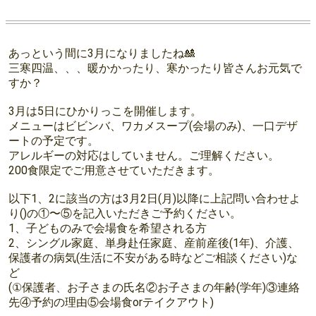
あっという間に3月になりましたね🎎
三寒四温、、、暖かかったり、寒かったり皆さんお元気で
すか？
3月は5日にひかりっこを開催します。
メニューはビビンバ、ワカメスープ(会場のみ)、一口デザ
ートの予定です。
アレルギーの対応はしていません。ご理解ください。
200食限定でご用意させていただきます。
以下1、2に該当の方は3月2日(月)以降に上記問い合わせよ
り()の①〜⑤を記入いただきご予約ください。
1、子どものみで会場食を希望される方
2、シングル家庭、単身赴任家庭、産前産後(1年)、介護、
保護者の病気(生活に不安がある時などご相談ください)な
ど
(①保護者、お子さまの氏名②お子さまの年齢(学年)③連絡
先④予約の理由⑤会場食orテイクアウト)