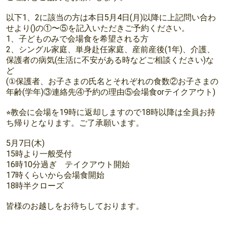
以下1、2に該当の方は本日5月4日(月)以降に上記問い合わ
せより()の①〜⑤を記入いただきご予約ください。
1、子どものみで会場食を希望される方
2、シングル家庭、単身赴任家庭、産前産後(1年)、介護、
保護者の病気(生活に不安がある時などご相談ください)な
ど
(①保護者、お子さまの氏名とそれぞれの食数②お子さまの
年齢(学年)③連絡先④予約の理由⑤会場食orテイクアウト)
⭐︎教会に会場を19時に返却しますので18時以降は全員お持
ち帰りとなります。ご了承願います。
5月7日(木)
15時より一般受付
16時10分過ぎ テイクアウト開始
17時くらいから会場食開始
18時半クローズ
皆様のお越しをお待ちしております。