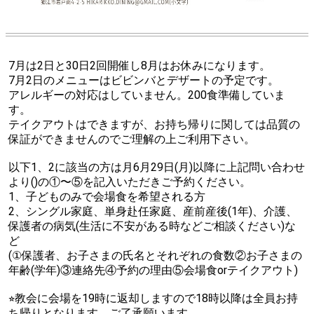
7月は2日と30日2回開催し8月はお休みになります。
7月2日のメニューはビビンバとデザートの予定です。
アレルギーの対応はしていません。200食準備していま
す。
テイクアウトはできますが、お持ち帰りに関しては品質の
保証ができませんのでご理解の上ご利用下さい。
以下1、2に該当の方は月6月29日(月)以降に上記問い合わせ
より()の①〜⑤を記入いただきご予約ください。
1、子どものみで会場食を希望される方
2、シングル家庭、単身赴任家庭、産前産後(1年)、介護、
保護者の病気(生活に不安がある時などご相談ください)な
ど
(①保護者、お子さまの氏名とそれぞれの食数②お子さまの
年齢(学年)③連絡先④予約の理由⑤会場食orテイクアウト)
⭐︎教会に会場を19時に返却しますので18時以降は全員お持
ち帰りとなります。ご了承願います。