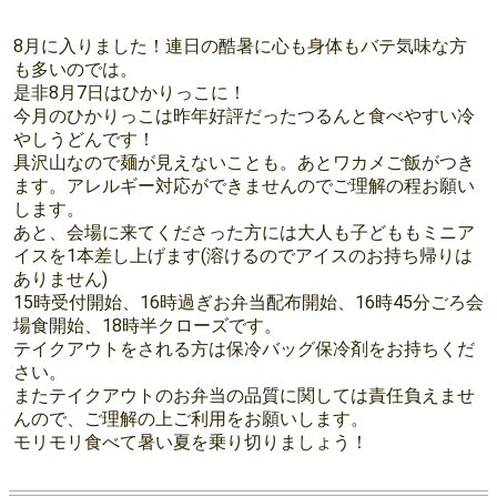
1、お子さまだけの会場食(保護者が一緒の場合は該当しま
せん)是非ご予約ください。
2、ご家庭でご事情のある方(ワンオペ、介護、妊婦、産
後、保護者の病気など)
お持ち帰り希望の方は保冷剤、エコバッグをご持参くださ
い。
15時から受付開始(先着順)
16時10分くらいからテイクアウトのお渡し開始
16時50分くらいからイートイン開始
18時半 クローズ👋