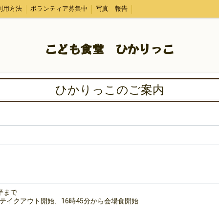
利用方法
ボランティア募集中
写真 報告
こども食堂 ひかりっこ
ひかりっこのご案内
半まで
らテイクアウト開始、16時45分から会場食開始